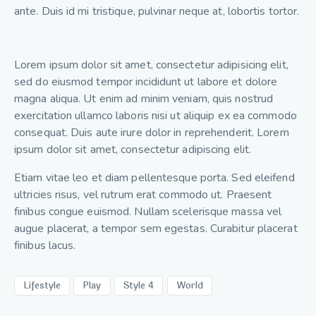
ante. Duis id mi tristique, pulvinar neque at, lobortis tortor.
Stet
Lorem ipsum dolor sit amet, consectetur adipisicing elit,
clita
kasd
sed do eiusmod tempor incididunt ut labore et dolore
gubergren,
magna aliqua. Ut enim ad minim veniam, quis nostrud
no
exercitation ullamco laboris nisi ut aliquip ex ea commodo
sea
consequat. Duis aute irure dolor in reprehenderit. Lorem
sanctus
ipsum dolor sit amet, consectetur adipiscing elit.
est
labore
Etiam vitae leo et diam pellentesque porta. Sed eleifend
et
dolore.
ultricies risus, vel rutrum erat commodo ut. Praesent
By
finibus congue euismod. Nullam scelerisque massa vel
Kevin
augue placerat, a tempor sem egestas. Curabitur placerat
Smith
finibus lacus.
Lifestyle
Play
Style 4
World