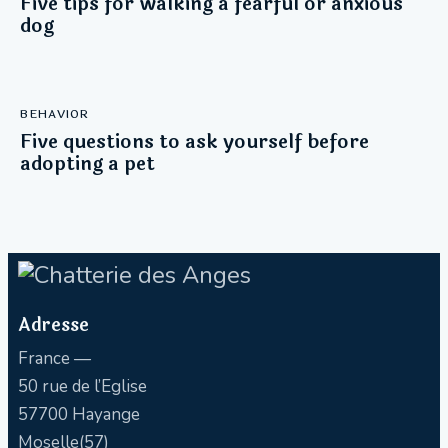
Five tips for walking a fearful or anxious
dog
BEHAVIOR
Five questions to ask yourself before
adopting a pet
Adresse
France —
50 rue de l’Eglise
57700 Hayange
Moselle(57)