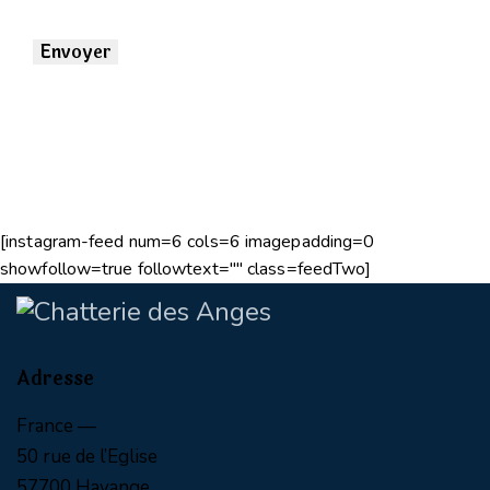
[instagram-feed num=6 cols=6 imagepadding=0
showfollow=true followtext="" class=feedTwo]
Adresse
France —
50 rue de l’Eglise
57700 Hayange