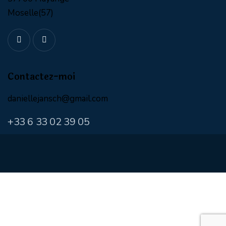
Moselle(57)
Contactez-moi
daniellejansch@gmail.com
+
33 6 33 02 39 05