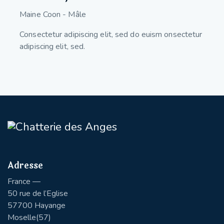
Maine Coon - Mâle
Consectetur adipiscing elit, sed do euism onsectetur
adipiscing elit, sed.
Adresse
France —
50 rue de l’Eglise
57700 Hayange
Moselle(57)