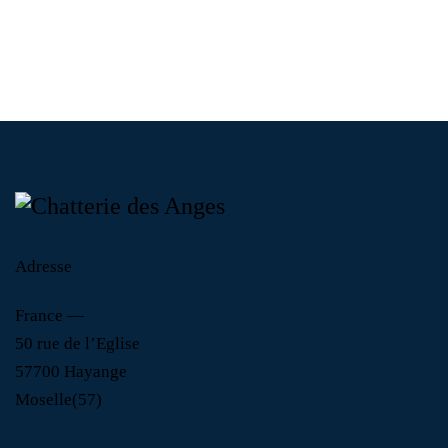
Adresse
France —
50 rue de l’Eglise
57700 Hayange
Moselle(57)