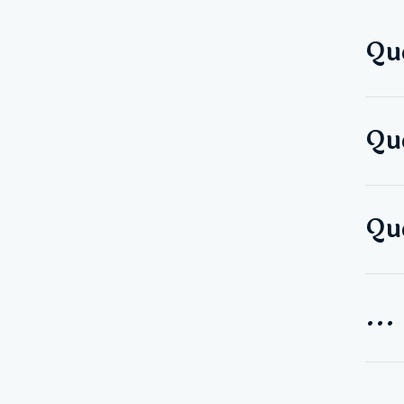
Que
Qu
Que
...